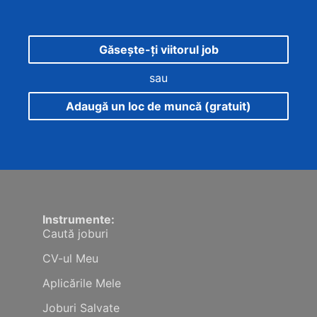
Găsește-ți viitorul job
sau
Adaugă un loc de muncă (gratuit)
Instrumente:
Caută joburi
CV-ul Meu
Aplicările Mele
Joburi Salvate