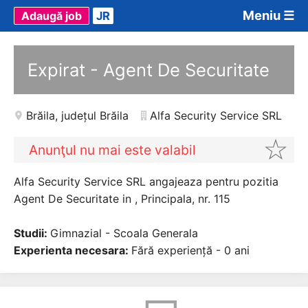
Meniu ☰
Adaugă job
JR
Expirat - Agent De Securitate
Brăila
,
județul Brăila
Alfa Security Service SRL
Anunţul nu mai este valabil
Alfa Security Service SRL angajeaza pentru pozitia
Agent De Securitate in , Principala, nr. 115
Studii:
Gimnazial - Scoala Generala
Experienta necesara:
Fără experiență - 0 ani