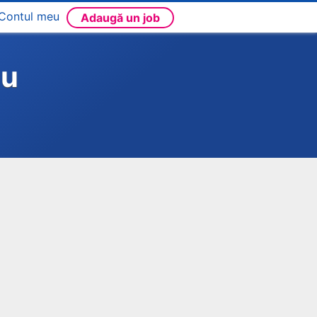
Contul meu
Adaugă un job
ău