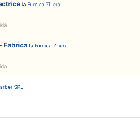
ectrica
la
Furnica Ziliera
idă
- Fabrica
la
Furnica Ziliera
idă
arber SRL