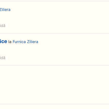
Ziliera
idă
ice
la
Furnica Ziliera
idă