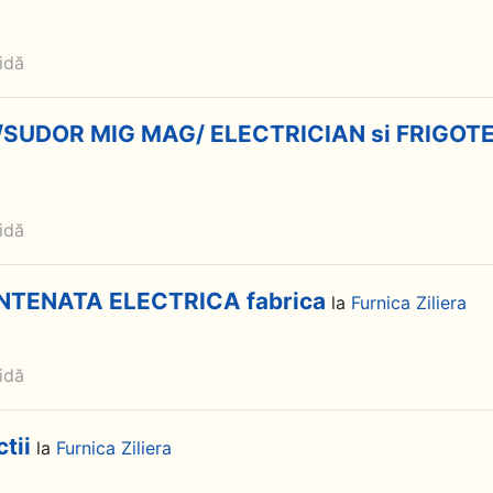
idă
SUDOR MIG MAG/ ELECTRICIAN si FRIGOT
idă
NTENATA ELECTRICA fabrica
la
Furnica Ziliera
idă
tii
la
Furnica Ziliera