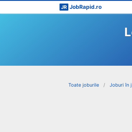
JobRapid.ro
JR
L
Toate joburile
/
Joburi în 