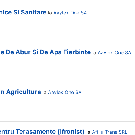
mice Si Sanitare
la
Aaylex One SA
e De Abur Si De Apa Fierbinte
la
Aaylex One SA
In Agricultura
la
Aaylex One SA
entru Terasamente (ifronist)
la
Afiliu Trans SRL