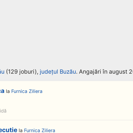
ău
(129 joburi),
județul Buzău
. Angajări în august 
ca
la
Furnica Ziliera
idă
xecutie
la
Furnica Ziliera