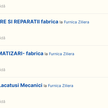
idă
E SI REPARATII fabrica
la
Furnica Ziliera
idă
TIZARI- fabrica
la
Furnica Ziliera
idă
 Lacatusi Mecanici
la
Furnica Ziliera
idă